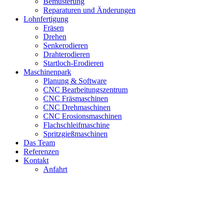
Bemusterung
Reparaturen und Änderungen
Lohnfertigung
Fräsen
Drehen
Senkerodieren
Drahterodieren
Startloch-Erodieren
Maschinenpark
Planung & Software
CNC Bearbeitungszentrum
CNC Fräsmaschinen
CNC Drehmaschinen
CNC Erosionsmaschinen
Flachschleifmaschine
Spritzgießmaschinen
Das Team
Referenzen
Kontakt
Anfahrt