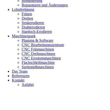
Bemusterung
Reparaturen und Änderungen
Lohnfertigung
Fräsen
Drehen
Senkerodieren
Drahterodieren
Startloch-Erodieren
Maschinenpark
Planung & Software
CNC Bearbeitungszentrum
CNC Fräsmaschinen
CNC Drehmaschinen
CNC Erosionsmaschinen
Flachschleifmaschine
Spritzgießmaschinen
Das Team
Referenzen
Kontakt
Anfahrt