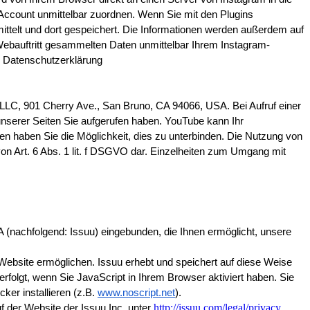
Account unmittelbar zuordnen. Wenn Sie mit den Plugins 
mittelt und dort gespeichert. Die Informationen werden außerdem auf 
Webauftritt gesammelten Daten unmittelbar Ihrem Instagram-
 Datenschutzerklärung 
 LLC, 901 Cherry Ave., San Bruno, CA 94066, USA. Bei Aufruf einer 
unserer Seiten Sie aufgerufen haben. YouTube kann Ihr 
en haben Sie die Möglichkeit, dies zu unterbinden. Die Nutzung von 
on Art. 6 Abs. 1 lit. f DSGVO dar. Einzelheiten zum Umgang mit 
 (nachfolgend: Issuu) eingebunden, die Ihnen ermöglicht, unsere 
Website ermöglichen. Issuu erhebt und speichert auf diese Weise 
olgt, wenn Sie JavaScript in Ihrem Browser aktiviert haben. Sie 
er installieren (z.B.
www.noscript.net
).
http://issuu.com/legal/privacy
der Website der Issuu Inc. unter