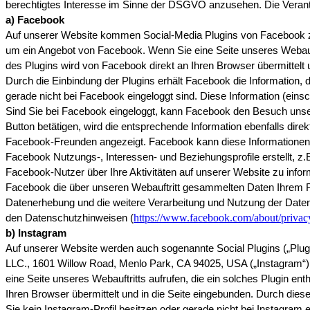
berechtigtes Interesse im Sinne der DSGVO anzusehen. Die Verantw
a) Facebook
Auf unserer Website kommen Social-Media Plugins von Facebook zum
um ein Angebot von Facebook. Wenn Sie eine Seite unseres Webauftri
des Plugins wird von Facebook direkt an Ihren Browser übermittelt
Durch die Einbindung der Plugins erhält Facebook die Information, 
gerade nicht bei Facebook eingeloggt sind. Diese Information (einsc
Sind Sie bei Facebook eingeloggt, kann Facebook den Besuch unser
Button betätigen, wird die entsprechende Information ebenfalls dire
Facebook-Freunden angezeigt. Facebook kann diese Informationen
Facebook Nutzungs-, Interessen- und Beziehungsprofile erstellt, z
Facebook-Nutzer über Ihre Aktivitäten auf unserer Website zu inf
Facebook die über unseren Webauftritt gesammelten Daten Ihrem 
Datenerhebung und die weitere Verarbeitung und Nutzung der Daten
https://www.facebook.com/about/privac
den Datenschutzhinweisen (
b) Instagram
Auf unserer Website werden auch sogenannte Social Plugins („Plug
LLC., 1601 Willow Road, Menlo Park, CA 94025, USA („Instagram“) 
eine Seite unseres Webauftritts aufrufen, die ein solches Plugin ent
Ihren Browser übermittelt und in die Seite eingebunden. Durch dies
Sie kein Instagram-Profil besitzen oder gerade nicht bei Instagram e