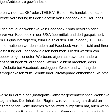
gen Anbieter zu gewährleisten.
en wir den „LIKE“ oder „TEILEN“-Button. Es handelt sich dabei 
irekte Verbindung mit den Servern von Facebook auf. Der Inhalt 
rufen hat, auch wenn Sie kein Facebook Konto besitzen oder 
erver von Facebook in den USA übermittelt und dort gespeichert. 
 Plugins interagieren, zum Beispiel den „LIKE“ oder „TEILEN“-
e Informationen werden zudem auf Facebook veröffentlicht und Ihren 
staltung der Facebook-Seiten benutzen. Hierzu werden von 
Facebook eingeblendeten Werbeanzeigen auszuwerten, andere 
nstleistungen zu erbringen. Wenn Sie nicht möchten, dass 
er Website bei Facebook ausloggen. Zweck und Umfang der 
möglichkeiten zum Schutz Ihrer Privatsphäre entnehmen Sie bitte 
sweise in Form einer „Instagram-Kamera“ gekennzeichnet. Wenn Sie 
tagram her. Der Inhalt des Plugins wird von Instagram direkt an 
entsprechende Seite unseres Webauftritts aufgerufen hat, auch wenn 
ird von Ihrem Browser direkt an einen Server von Instagram in die 