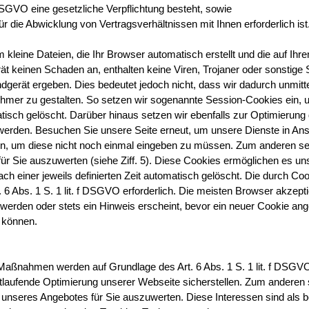
c DSGVO eine gesetzliche Verpflichtung besteht, sowie
ür die Abwicklung von Vertragsverhältnissen mit Ihnen erforderlich ist
m kleine Dateien, die Ihr Browser automatisch erstellt und die auf Ih
t keinen Schaden an, enthalten keine Viren, Trojaner oder sonstige 
rät ergeben. Dies bedeutet jedoch nicht, dass wir dadurch unmittelb
ehmer zu gestalten. So setzen wir sogenannte Session-Cookies ein, u
ch gelöscht. Darüber hinaus setzen wir ebenfalls zur Optimierung de
erden. Besuchen Sie unsere Seite erneut, um unsere Dienste in Ansp
n, um diese nicht noch einmal eingeben zu müssen. Zum anderen setz
 Sie auszuwerten (siehe Ziff. 5). Diese Cookies ermöglichen es uns
h einer jeweils definierten Zeit automatisch gelöscht. Die durch Coo
. 6 Abs. 1 S. 1 lit. f DSGVO erforderlich. Die meisten Browser akzep
erden oder stets ein Hinweis erscheint, bevor ein neuer Cookie ange
n können.
-Maßnahmen werden auf Grundlage des Art. 6 Abs. 1 S. 1 lit. f DSG
tlaufende Optimierung unserer Webseite sicherstellen. Zum anderen
nseres Angebotes für Sie auszuwerten. Diese Interessen sind als be