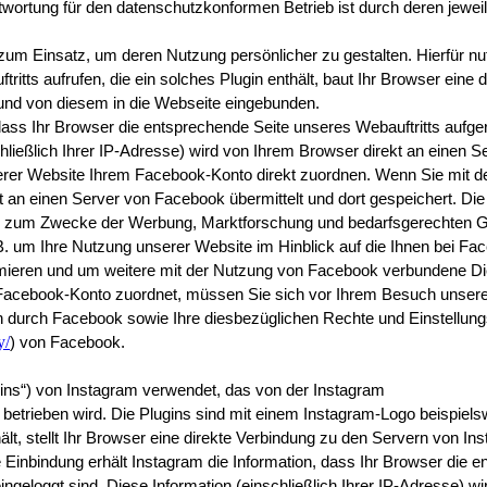
ortung für den datenschutzkonformen Betrieb ist durch deren jeweili
 Einsatz, um deren Nutzung persönlicher zu gestalten. Hierfür nutz
tts aufrufen, die ein solches Plugin enthält, baut Ihr Browser eine d
 und von diesem in die Webseite eingebunden.
dass Ihr Browser die entsprechende Seite unseres Webauftritts aufge
hließlich Ihrer IP-Adresse) wird von Ihrem Browser direkt an einen S
er Website Ihrem Facebook-Konto direkt zuordnen. Wenn Sie mit den
kt an einen Server von Facebook übermittelt und dort gespeichert. Di
 zum Zwecke der Werbung, Marktforschung und bedarfsgerechten Ge
.B. um Ihre Nutzung unserer Website im Hinblick auf die Ihnen bei 
ormieren und um weitere mit der Nutzung von Facebook verbundene Die
Facebook-Konto zuordnet, müssen Sie sich vor Ihrem Besuch unser
 durch Facebook sowie Ihre diesbezüglichen Rechte und Einstellungs
y/
) von Facebook.
ins“) von Instagram verwendet, das von der Instagram
betrieben wird. Die Plugins sind mit einem Instagram-Logo beispiel
hält, stellt Ihr Browser eine direkte Verbindung zu den Servern von Ins
e Einbindung erhält Instagram die Information, dass Ihr Browser die 
ingeloggt sind. Diese Information (einschließlich Ihrer IP-Adresse) w