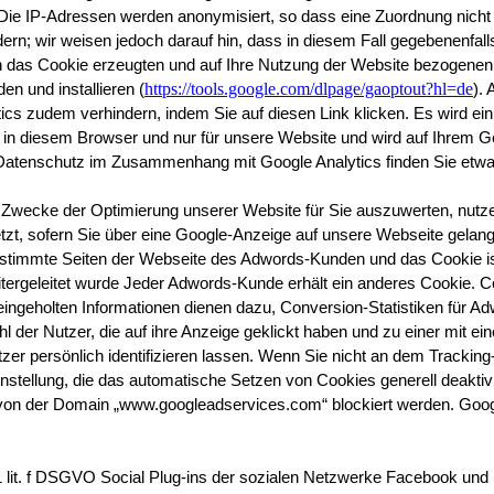
 IP-Adressen werden anonymisiert, so dass eine Zuordnung nicht mög
rn; wir weisen jedoch darauf hin, dass in diesem Fall gegebenenfalls
das Cookie erzeugten und auf Ihre Nutzung der Website bezogenen Da
https://tools.google.com/dlpage/gaoptout?hl=de
n und installieren (
).
s zudem verhindern, indem Sie auf diesen Link klicken. Es wird ein 
r in diesem Browser und nur für unsere Website und wird auf Ihrem 
Datenschutz im Zusammenhang mit Google Analytics finden Sie etwa i
Zwecke der Optimierung unserer Website für Sie auszuwerten, nutzen
zt, sofern Sie über eine Google-Anzeige auf unsere Webseite gelangt 
 bestimmte Seiten der Webseite des Adwords-Kunden und das Cookie i
weitergeleitet wurde Jeder Adwords-Kunde erhält ein anderes Cookie.
ngeholten Informationen dienen dazu, Conversion-Statistiken für Adw
er Nutzer, die auf ihre Anzeige geklickt haben und zu einer mit ein
tzer persönlich identifizieren lassen. Wenn Sie nicht an dem Trackin
nstellung, die das automatische Setzen von Cookies generell deaktiv
s von der Domain „www.googleadservices.com“ blockiert werden. Goo
1 lit. f DSGVO Social Plug-ins der sozialen Netzwerke Facebook und 