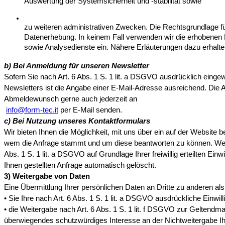
Auswertung der Systemsicherheit und -stabilität sowie
zu weiteren administrativen Zwecken. Die Rechtsgrundlage für 
Datenerhebung. In keinem Fall verwenden wir die erhobenen
sowie Analysedienste ein. Nähere Erläuterungen dazu erhalten
b) Bei Anmeldung für unseren Newsletter
Sofern Sie nach Art. 6 Abs. 1 S. 1 lit. a DSGVO ausdrücklich eing
Newsletters ist die Angabe einer E-Mail-Adresse ausreichend. Die A
Abmeldewunsch gerne auch jederzeit an 

info@form-tec.it
 per E-Mail senden.
c) Bei Nutzung unseres Kontaktformulars
Wir bieten Ihnen die Möglichkeit, mit uns über ein auf der Website b
wem die Anfrage stammt und um diese beantworten zu können. Weite
Abs. 1 S. 1 lit. a DSGVO auf Grundlage Ihrer freiwillig erteilten 
Ihnen gestellten Anfrage automatisch gelöscht.
3) Weitergabe von Daten
Eine Übermittlung Ihrer persönlichen Daten an Dritte zu anderen als
• Sie Ihre nach Art. 6 Abs. 1 S. 1 lit. a DSGVO ausdrückliche Einwill
• die Weitergabe nach Art. 6 Abs. 1 S. 1 lit. f DSGVO zur Geltend
überwiegendes schutzwürdiges Interesse an der Nichtweitergabe Ih