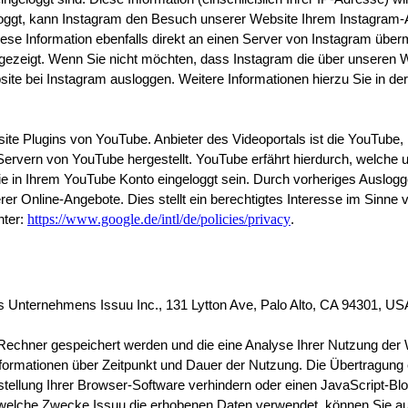
eloggt, kann Instagram den Besuch unserer Website Ihrem Instagram-
diese Information ebenfalls direkt an einen Server von Instagram über
ngezeigt. Wenn Sie nicht möchten, dass Instagram die über unseren 
te bei Instagram ausloggen. Weitere Informationen hierzu Sie in der
site Plugins von YouTube. Anbieter des Videoportals ist die YouTube,
Servern von YouTube hergestellt. YouTube erfährt hierdurch, welche 
Sie in Ihrem YouTube Konto eingeloggt sein. Durch vorheriges Auslogg
er Online-Angebote. Dies stellt ein berechtigtes Interesse im Sinne v
https://www.google.de/intl/de/policies/privacy
ter: 
.
s Unternehmens Issuu Inc., 131 Lytton Ave, Palo Alto, CA 94301, USA
 Rechner gespeichert werden und die eine Analyse Ihrer Nutzung der 
rmationen über Zeitpunkt und Dauer der Nutzung. Die Übertragung erf
llung Ihrer Browser-Software verhindern oder einen JavaScript-Block
welche Zwecke Issuu die erhobenen Daten verwendet, können Sie auf 