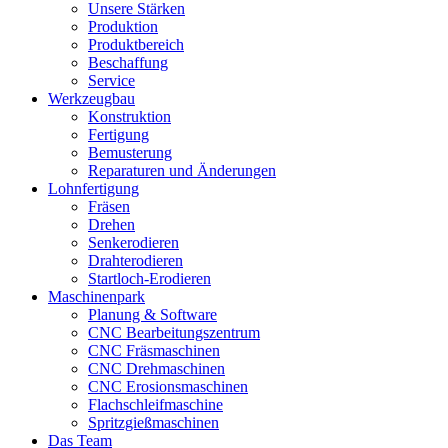
Unsere Stärken
Produktion
Produktbereich
Beschaffung
Service
Werkzeugbau
Konstruktion
Fertigung
Bemusterung
Reparaturen und Änderungen
Lohnfertigung
Fräsen
Drehen
Senkerodieren
Drahterodieren
Startloch-Erodieren
Maschinenpark
Planung & Software
CNC Bearbeitungszentrum
CNC Fräsmaschinen
CNC Drehmaschinen
CNC Erosionsmaschinen
Flachschleifmaschine
Spritzgießmaschinen
Das Team