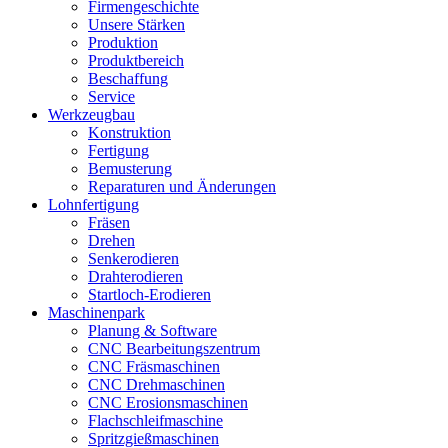
Firmengeschichte
Unsere Stärken
Produktion
Produktbereich
Beschaffung
Service
Werkzeugbau
Konstruktion
Fertigung
Bemusterung
Reparaturen und Änderungen
Lohnfertigung
Fräsen
Drehen
Senkerodieren
Drahterodieren
Startloch-Erodieren
Maschinenpark
Planung & Software
CNC Bearbeitungszentrum
CNC Fräsmaschinen
CNC Drehmaschinen
CNC Erosionsmaschinen
Flachschleifmaschine
Spritzgießmaschinen