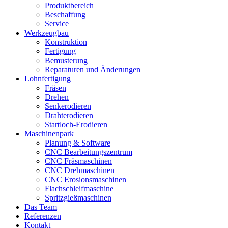
Produktbereich
Beschaffung
Service
Werkzeugbau
Konstruktion
Fertigung
Bemusterung
Reparaturen und Änderungen
Lohnfertigung
Fräsen
Drehen
Senkerodieren
Drahterodieren
Startloch-Erodieren
Maschinenpark
Planung & Software
CNC Bearbeitungszentrum
CNC Fräsmaschinen
CNC Drehmaschinen
CNC Erosionsmaschinen
Flachschleifmaschine
Spritzgießmaschinen
Das Team
Referenzen
Kontakt