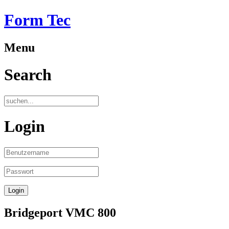
Form Tec
Menu
Search
Login
Bridgeport VMC 800